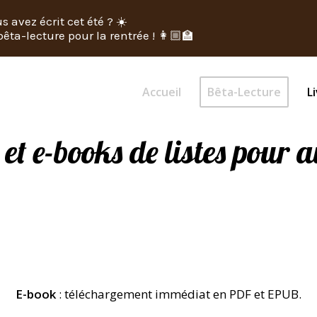
s avez écrit cet été ? ☀️
êta-lecture pour la rentrée ! 👩🏼‍🏫
Accueil
Bêta-Lecture
Li
 et e-books de listes pour 
E-book
: téléchargement immédiat en PDF et EPUB.