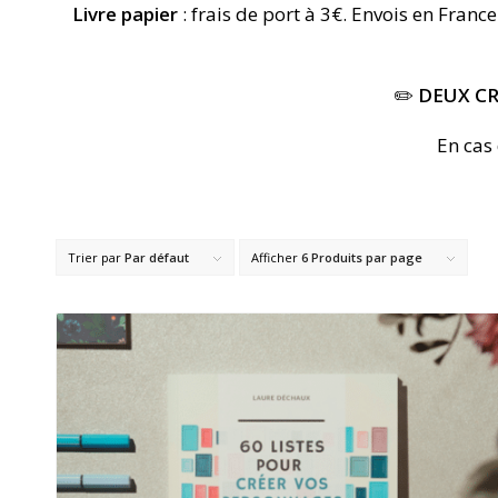
Livre papier
: frais de port à 3€. Envois en Fran
✏️
DEUX C
En cas
Trier par
Par défaut
Afficher
6 Produits par page