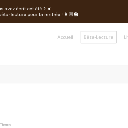
s avez écrit cet été ? ☀️
êta-lecture pour la rentrée ! 👩🏼‍🏫
Accueil
Bêta-Lecture
Li
s Theme