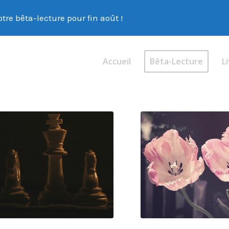
tre bêta-lecture pour fin août !
Accueil
Bêta-Lecture
Li