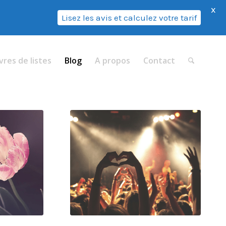
X
Lisez les avis et calculez votre tarif
vres de listes
Blog
A propos
Contact