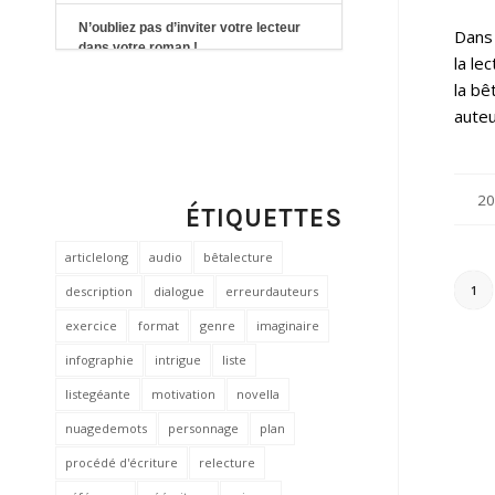
N’oubliez pas d’inviter votre lecteur
Dans 
dans votre roman !
la le
la bê
Structure narrative en trois actes : les
auteu
deux moments-clés
Erreur d’auteurs #4 : la voix narrative
intrusive
20
ÉTIQUETTES
Univers narratif d’un roman : quatre
fonctions à ne pas négliger
articlelong
audio
bêtalecture
1
description
dialogue
erreurdauteurs
Erreur d’auteurs #3 : le syndrome de
la telenovela
exercice
format
genre
imaginaire
infographie
intrigue
liste
Personnage de roman vs vraie
personne
listegéante
motivation
novella
nuagedemots
personnage
plan
Erreur d'auteurs #2 : mal utiliser son
vécu dans son roman
procédé d'écriture
relecture