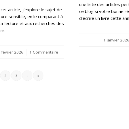
une liste des articles pe
cet article, j'explore le sujet de
ce blog si votre bonne ré
cture sensible, en le comparant à
d'écrire un livre cette an
ta-lecture et aux recherches des
rs.
1 janvier 202
 février 2026
/
1 Commentaire
2
3
›
»