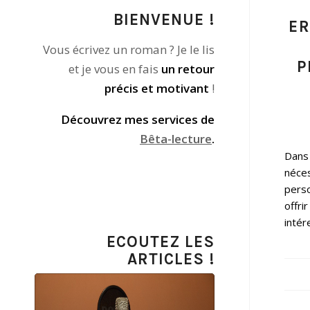
BIENVENUE !
ER
Vous écrivez un roman ? Je le lis
P
et je vous en fais
un retour
précis et motivant
!
Découvrez mes services de
Bêta-lecture
.
Dans 
néces
pers
offri
intér
ECOUTEZ LES
ARTICLES !