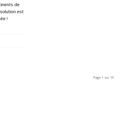
rtinents de
solution est
née !
6
Page 1 sur 19