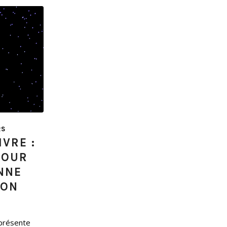
RS
IVRE :
POUR
NNE
ION
 présente