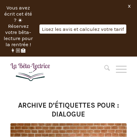
X
Vous avez
écrit cet été
? ☀️
Réservez
Lisez les avis et calculez votre tarif
votre bêta-
lecture pour
la rentrée !
👩🏼‍🏫
ARCHIVE D’ÉTIQUETTES POUR :
DIALOGUE