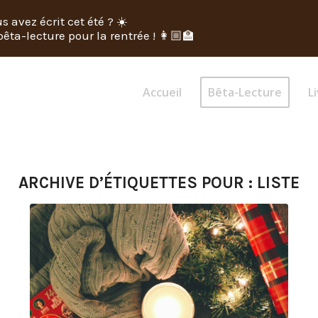
s avez écrit cet été ? ☀️
êta-lecture pour la rentrée ! 👩🏼‍🏫
Accueil
Bêta-Lecture
Li
ARCHIVE D’ÉTIQUETTES POUR :
LISTE