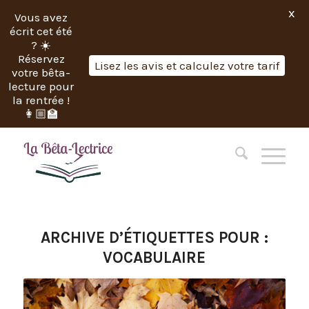
X
Vous avez
écrit cet été
? ☀️
Réservez
Lisez les avis et calculez votre tarif
votre bêta-
lecture pour
la rentrée !
👩🏼‍🏫
ARCHIVE D’ÉTIQUETTES POUR :
VOCABULAIRE