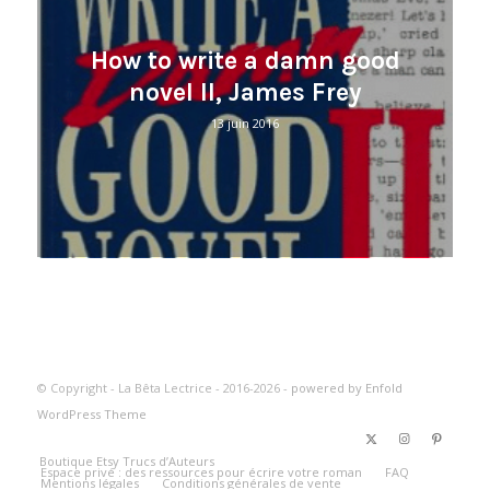
How to write a damn good
novel II, James Frey
13 juin 2016
© Copyright - La Bêta Lectrice - 2016-2026 -
powered by Enfold
WordPress Theme
Boutique Etsy Trucs d’Auteurs
Espace privé : des ressources pour écrire votre roman
FAQ
Mentions légales
Conditions générales de vente