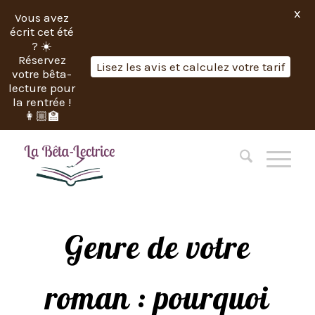
X
Vous avez
écrit cet été
? ☀️
Réservez
Lisez les avis et calculez votre tarif
votre bêta-
lecture pour
la rentrée !
👩🏼‍🏫
Genre de votre
roman : pourquoi