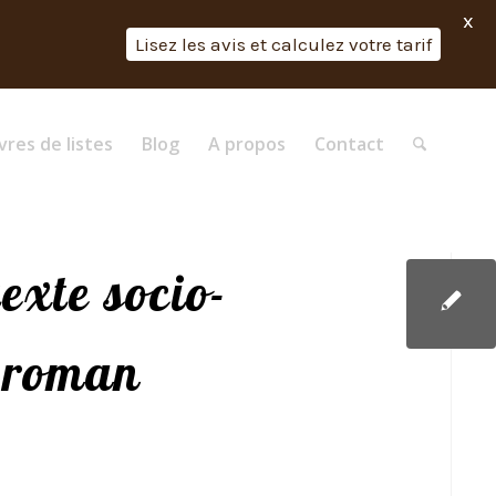
X
Lisez les avis et calculez votre tarif
vres de listes
Blog
A propos
Contact
exte socio-
e roman