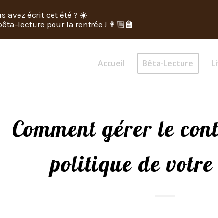
s avez écrit cet été ? ☀️
êta-lecture pour la rentrée ! 👩🏼‍🏫
Accueil
Bêta-Lecture
Li
Comment gérer le cont
politique de votr