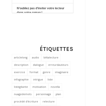
N’oubliez pas d’inviter votre lecteur
dans votre roman !
Structure narrative en trois actes : les
deux moments-clés
Erreur d’auteurs #4 : la voix narrative
intrusive
ÉTIQUETTES
Univers narratif d’un roman : quatre
fonctions à ne pas négliger
articlelong
audio
bêtalecture
description
dialogue
erreurdauteurs
Erreur d’auteurs #3 : le syndrome de
la telenovela
exercice
format
genre
imaginaire
infographie
intrigue
liste
Personnage de roman vs vraie
personne
listegéante
motivation
novella
nuagedemots
personnage
plan
Erreur d'auteurs #2 : mal utiliser son
vécu dans son roman
procédé d'écriture
relecture