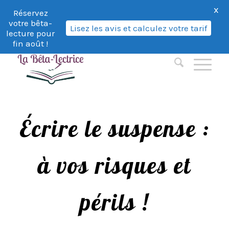
X
Réservez
votre bêta-
Lisez les avis et calculez votre tarif
lecture pour
fin août !
Écrire le suspense :
à vos risques et
périls !