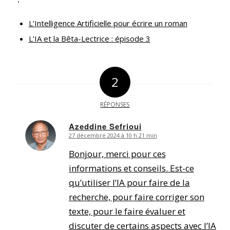
L’Intelligence Artificielle pour écrire un roman
L’IA et la Bêta-Lectrice : épisode 3
2
RÉPONSES
Azeddine Sefrioui
27 décembre 2024 à 10 h 21 min
dit
:
Bonjour, merci pour ces
informations et conseils. Est-ce
qu’utiliser l’IA pour faire de la
recherche, pour faire corriger son
texte, pour le faire évaluer et
discuter de certains aspects avec l’IA