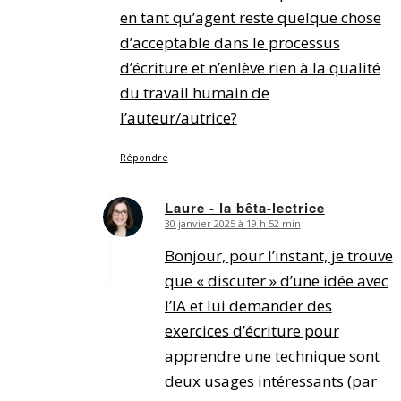
en tant qu’agent reste quelque chose
d’acceptable dans le processus
d’écriture et n’enlève rien à la qualité
du travail humain de
l’auteur/autrice?
Répondre
Laure - la bêta-lectrice
30 janvier 2025 à 19 h 52 min
dit
:
Bonjour, pour l’instant, je trouve
que « discuter » d’une idée avec
l’IA et lui demander des
exercices d’écriture pour
apprendre une technique sont
deux usages intéressants (par