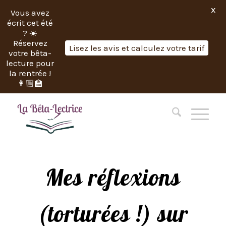
X
Vous avez
écrit cet été
? ☀️
Réservez
Lisez les avis et calculez votre tarif
votre bêta-
lecture pour
la rentrée !
👩🏼‍🏫
Mes réflexions
(torturées !) sur