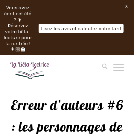
X
Vous avez
écrit cet été
? ☀️
Réservez
Lisez les avis et calculez votre tarif
votre bêta-
lecture pour
la rentrée !
👩🏼‍🏫
Erreur d’auteurs #6
: les personnages de