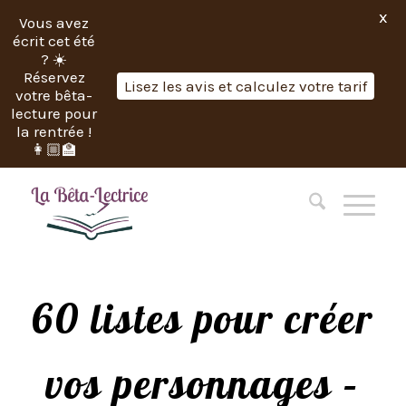
X
Vous avez
écrit cet été
? ☀️
Réservez
Lisez les avis et calculez votre tarif
votre bêta-
lecture pour
la rentrée !
👩🏼‍🏫
60 listes pour créer
vos personnages –