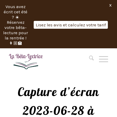
X
Vous avez
écrit cet été
? ☀️
Réservez
Lisez les avis et calculez votre tarif
votre bêta-
lecture pour
la rentrée !
👩🏼‍🏫
Capture d’écran
2023-06-28 à