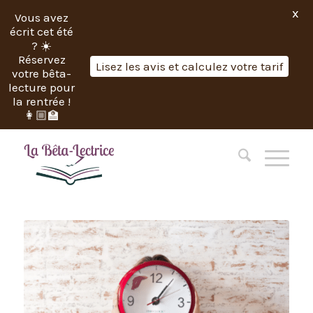
X
Vous avez
écrit cet été
? ☀️
Réservez
Lisez les avis et calculez votre tarif
votre bêta-
lecture pour
la rentrée !
👩🏼‍🏫