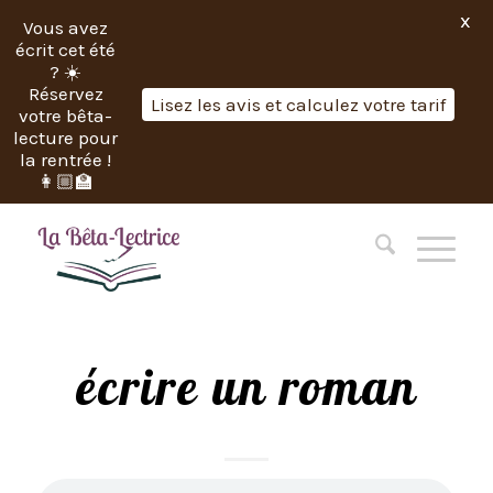
X
Vous avez
écrit cet été
? ☀️
Réservez
Lisez les avis et calculez votre tarif
votre bêta-
lecture pour
la rentrée !
👩🏼‍🏫
écrire un roman