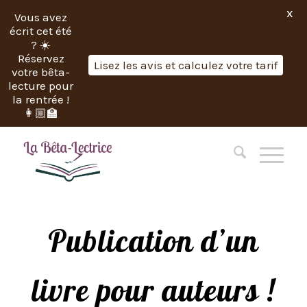
X
Vous avez
écrit cet été
? ☀️
Réservez
Lisez les avis et calculez votre tarif
votre bêta-
lecture pour
la rentrée !
👩🏼‍🏫
Publication d’un
livre pour auteurs !