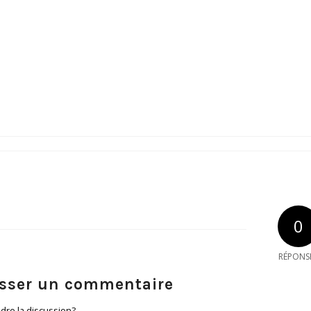
0
RÉPONS
isser un commentaire
dre la discussion?