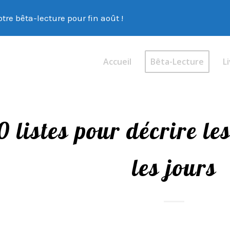
tre bêta-lecture pour fin août !
Accueil
Bêta-Lecture
Li
0 listes pour décrire le
les jours