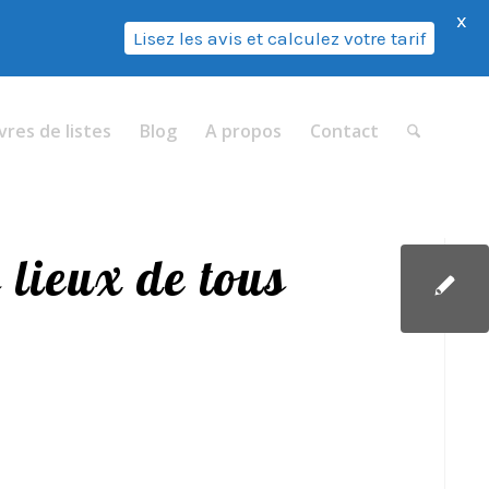
X
Lisez les avis et calculez votre tarif
vres de listes
Blog
A propos
Contact
s lieux de tous